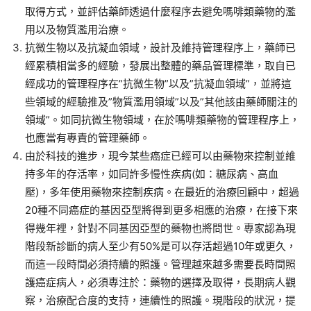
取得方式，並評估藥師透過什麼程序去避免嗎啡類藥物的濫
用以及物質濫用治療。
抗微生物以及抗凝血領域，設計及維持管理程序上，藥師已
經累積相當多的經驗，發展出整體的藥品管理標準，取自已
經成功的管理程序在”抗微生物”以及”抗凝血領域”，並將這
些領域的經驗推及”物質濫用領域”以及”其他該由藥師關注的
領域”。如同抗微生物領域，在於嗎啡類藥物的管理程序上，
也應當有專責的管理藥師。
由於科技的進步，現今某些癌症已經可以由藥物來控制並維
持多年的存活率，如同許多慢性疾病(如：糖尿病、高血
壓)，多年使用藥物來控制疾病。在最近的治療回顧中，超過
20種不同癌症的基因亞型將得到更多相應的治療，在接下來
得幾年裡，針對不同基因亞型的藥物也將問世。專家認為現
階段新診斷的病人至少有50%是可以存活超過10年或更久，
而這一段時間必須持續的照護。管理越來越多需要長時間照
護癌症病人，必須專注於：藥物的選擇及取得，長期病人觀
察，治療配合度的支持，連續性的照護。現階段的狀況，提