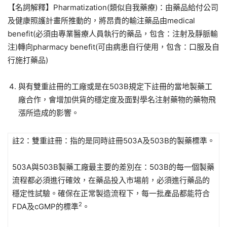
【名詞解釋】Pharmatization(類似自我藥療)：由藥品給付公司
及健康照護計畫所推動的，將昂貴的輸注藥品由medical
benefit(必須由專業醫療人員執行的藥品，包含：注射及靜脈輸
注)轉向pharmacy benefit(可由病患自行使用，包含：口服及自
行施打藥品)
與有雙重註冊的工廠或是在503B規定下註冊的當地製藥工
廠合作，會增加供貨的穩定度及面對學名注射藥物的藥物飛
漲所造成的影響。
註2：雙重註冊：指的是同時註冊503A及503B的製藥標準。
503A與503B製藥工廠最主要的差別在：503B的每一個製藥
流程都必須進行確效，在藥品投入市場前，必須進行藥品的
穩定性試驗。確保在正常製造流程下，每一批產品都能符合
2
FDA及cGMP的標準
。