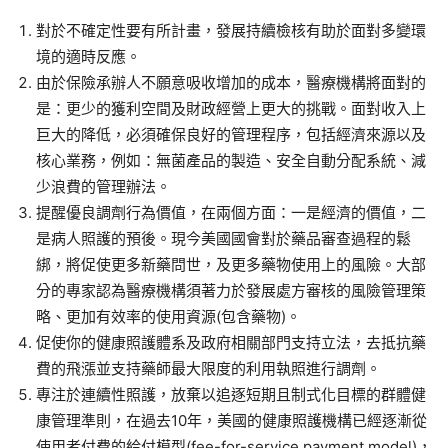
對於不確定性要有所計畫，發展持續檢核有助於面對多變環
境的適時反應。
由於保險承辦人不願意吸收增加的成本，醫療機構將面對的
是：更少的獲利空間及財政經營上更大的挑戰。面對收入上
巨大的降低，必須確保良好的管理程序，包括經濟來源以及
核心業務，例如：無菌產品的製造、安全自動分配系統、減
少浪費的管理辦法。
提醒優良調劑行為價值，在兩個方面：一是經濟的價值，二
是病人照護的預後。現今美國國會對於藥品審查過程的鬆
綁，將促使更多新藥問世，及更多藥物使用上的風險。大部
分的專家認為醫療機構須著力於發展處方審核的風險管理策
略、更加有效率的使用資源(包含藥物)。
促使你的健康照護體系及政府相關部門支持立法，去抵抗藥
費的飛漲並支持藥師最大限度的利用執照進行調劑。
專注於連續性照護，放棄以追逐短期且制式化目標的群體健
康管理準則，在過去10年，美國的健康照護機構已經逐漸從
使用者付費的給付模型(fee-for-service payment model)，