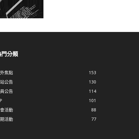
熱門分類
外焦點
153
站公告
130
員公告
114
P
101
會活動
88
期活動
77