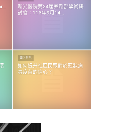
...
新光醫院第24屆藥劑部學術研
討會：113年9月14...
國內焦點
壞
如何提升社區民眾對於冠狀病
毒疫苗的信心？