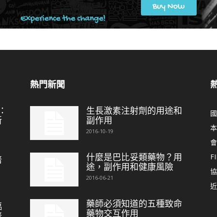
熱門新聞
：
生長激素注射劑的用途和
國
新
副作用
本
2016-10-19
會
什麼是巴比妥類藥物？用
FI
培
途，副作用和健康風險
協
2016-06-21
近
藥師必須知道的五種致命
臨
藥物交互作用
培