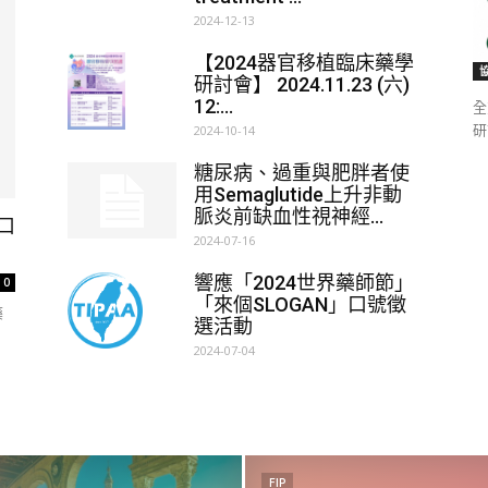
2024-12-13
【2024器官移植臨床藥學
研討會】 2024.11.23 (六)
12:...
全
研
2024-10-14
糖尿病、過重與肥胖者使
用Semaglutide上升非動
脈炎前缺血性視神經...
口
2024-07-16
響應「2024世界藥師節」
0
「來個SLOGAN」口號徵
藥
選活動
2024-07-04
FIP