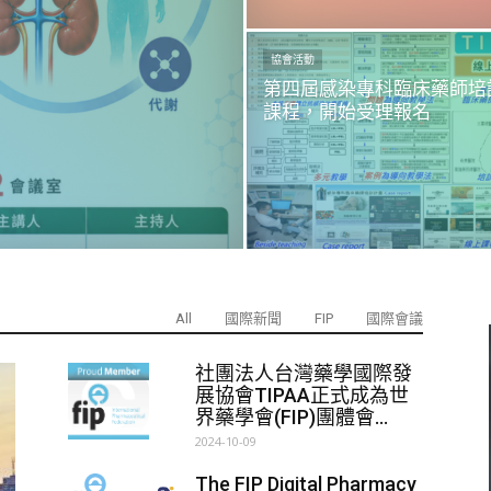
協會活動
第四屆感染專科臨床藥師培
課程，開始受理報名
All
國際新聞
FIP
國際會議
社團法人台灣藥學國際發
展協會TIPAA正式成為世
界藥學會(FIP)團體會...
2024-10-09
The FIP Digital Pharmacy