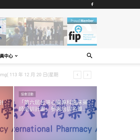
員中心
g( 113 年 12 月 20 日(星期
協會活動
計
「第六屆台灣心臟專科臨床藥
師培訓計畫」參與培訓名單...