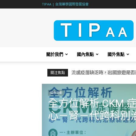
TIPAA | 台灣藥學國際發展協會
TIPAA
關於我們
國內焦點
國外焦點
線上醫藥新知(黃斑部視網膜病變)：Optimiz
關注焦點
五)，12：00 – 13：00)
協會活動
全方位解析 CKM 
心－腎－代跨科別治療