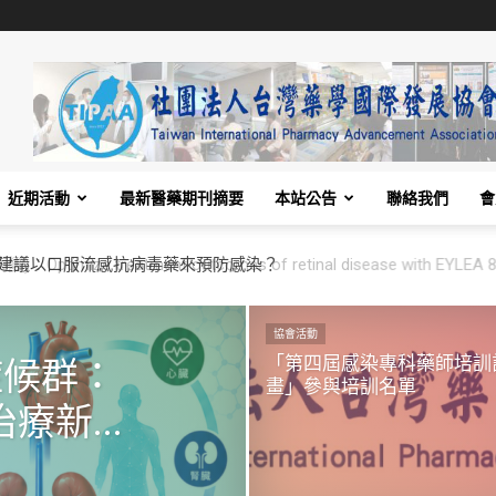
近期活動
最新醫藥期刊摘要
本站公告
聯絡我們
會
e treatment outcomes of retinal disease with EYLEA 8m
協會活動
「第四屆感染專科藥師培訓
症候群：
畫」參與培訓名單
新...