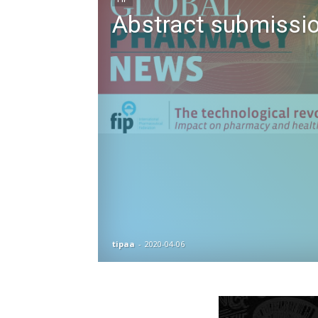
Abstract submission
tipaa
-
2020-04-06