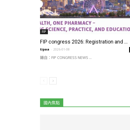
FIP
FIP congress 2026: Registration and ...
tipaa
-
2026-01-08
轉自：FIP CONGRESS NEWS ...
國內焦點