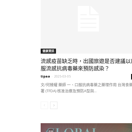
健康資訊
流感疫苗缺乏時，出國旅遊是否建議以
服流感抗病毒藥來預防感染？
tipaa
-
2025-03-05
文/何臻耀 藥師 一、口服抗病毒藥之藥理作用 台灣食
署 (TFDA) 核准治療及預防A型與...
FIP