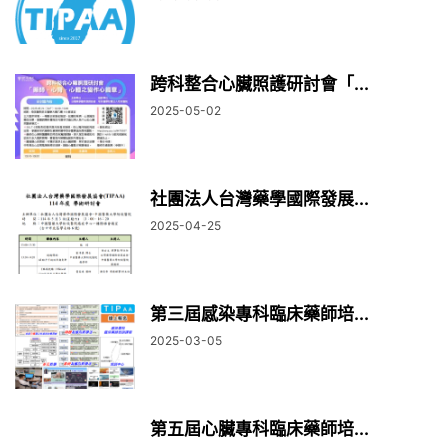
跨科整合心臟照護研討會「...
2025-05-02
社團法人台灣藥學國際發展...
2025-04-25
第三屆感染專科臨床藥師培...
2025-03-05
第五屆心臟專科臨床藥師培...