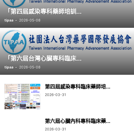
「第四屆感染專科藥師培訓...
tipaa
-
2026-05-08
「第六屆台灣心臟專科臨床...
tipaa
-
2026-05-08
第四屆感染專科臨床藥師培...
2026-03-31
第六屆心臟內科專科臨床藥...
2026-03-31