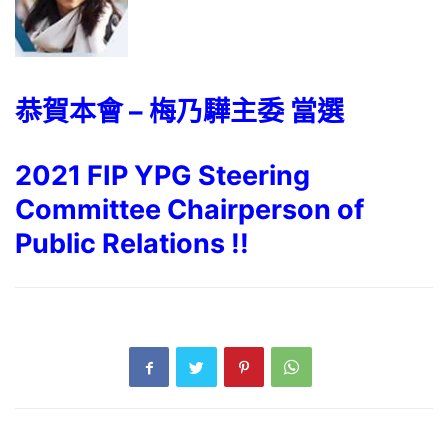
恭賀本會 – 梅乃驊主委 當選
2021 FIP YPG Steering
Committee Chairperson of
Public Relations !!