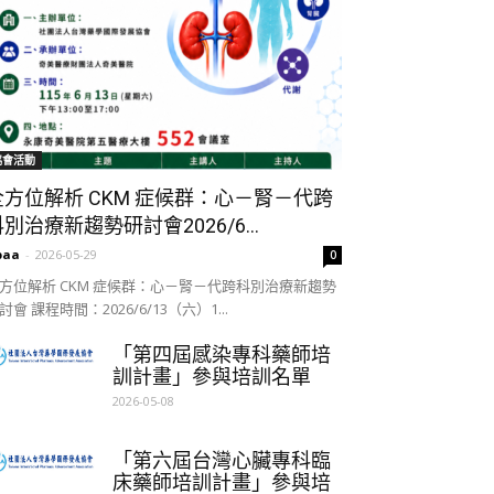
協會活動
全方位解析 CKM 症候群：心－腎－代跨
別治療新趨勢研討會2026/6...
paa
-
2026-05-29
0
方位解析 CKM 症候群：心－腎－代跨科別治療新趨勢
討會 課程時間：2026/6/13（六）1...
「第四屆感染專科藥師培
訓計畫」參與培訓名單
2026-05-08
「第六屆台灣心臟專科臨
床藥師培訓計畫」參與培