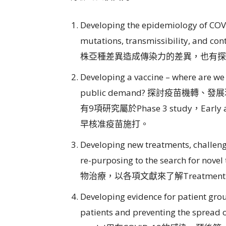
Developing the epidemiology of COVID
mutations, transmissibility, 
株亞種差異造成傳染力的差異，也有探
Developing a vaccine – where are we
public demand? 探討疫苗機轉
有9項研究屬於Phase 3 study，Ea
早核准疫苗施打。
Developing new treatments, challeng
re-purposing to the search for
物治療，以各項文獻來了解Treatment pe
Developing evidence for patient group
patients and preventing the spre