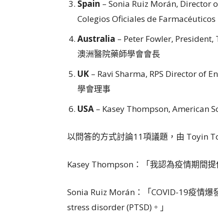
Spain
– Sonia Ruiz Morán, Director o
Colegios Oficiales de Farma
Australia
– Peter Fowler, President,
澳洲醫院藥師學會會長
UK
– Ravi Sharma, RPS Director of
學會理事
USA
– Kasey Thompson, American S
以問答的方式討論11項議題，由 Toyin Tofade
Kasey Thompson：「我認為疫情期間
Sonia Ruiz Morán：「COVID-19
stress disorder (PTSD)。」