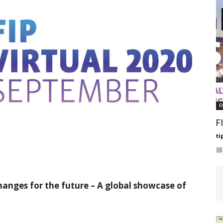
F
F
ti
轉
anges for the future – A global showcase of