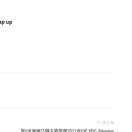
 messages & Wrap up
下一篇文章
賀!!本會梅乃驊主委當選2021年FIP YPG Steering