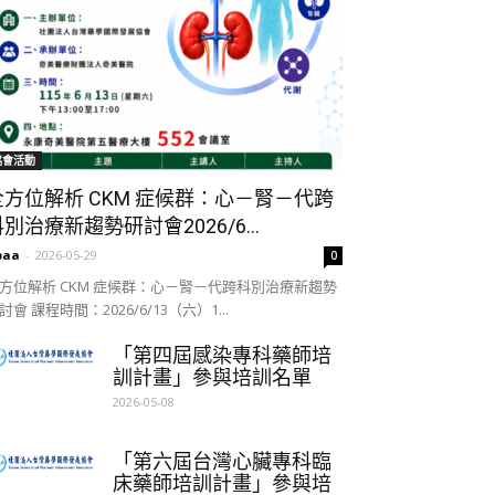
協會活動
全方位解析 CKM 症候群：心－腎－代跨
別治療新趨勢研討會2026/6...
paa
-
2026-05-29
0
方位解析 CKM 症候群：心－腎－代跨科別治療新趨勢
討會 課程時間：2026/6/13（六）1...
「第四屆感染專科藥師培
訓計畫」參與培訓名單
2026-05-08
「第六屆台灣心臟專科臨
床藥師培訓計畫」參與培