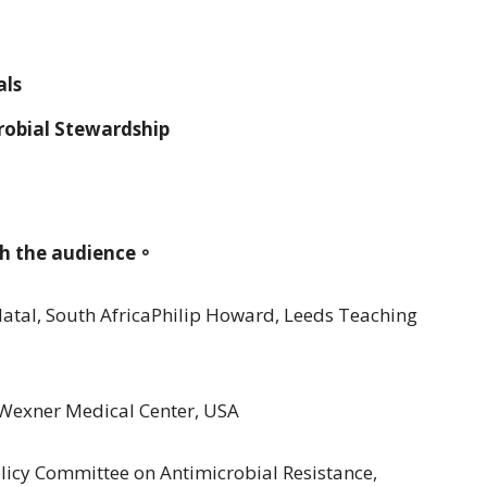
als
robial Stewardship
ith the audience。
Natal, South AfricaPhilip Howard, Leeds Teaching
 Wexner Medical Center, USA
olicy Committee on Antimicrobial Resistance,