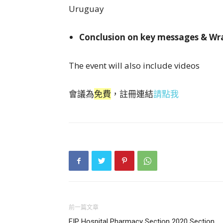
Uruguay
Conclusion on key
The event will also include videos
會議為
免費
，註冊連結
請點我
前一篇文章
FIP Hospital Pharmacy Section 2020 Section