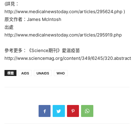
(詳見：
http://www.medicalnewstoday.com/articles/295624.php )
原文作者：James Mclntosh
出處
http://www.medicalnewstoday.com/articles/295919.php
參考更多：《Science期刊》愛滋疫苗
http://www.sciencemag.org/content/349/6245/320.abstract
標籤
AIDS
UNAIDS
WHO