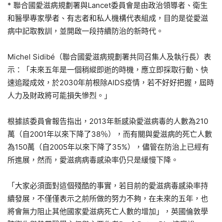
* 聯合國愛滋病規劃署與Lancet委員會是由政治領導者、衛生
和醫學專家學者、有志者和私人機構代表組成，目的是從愛滋
病中記取教訓，並開啟一段持續防治的新時代。
Michel Sidibé（聯合國愛滋病規劃署共同召集人及執行長）表
示：「未來五年是一個稍縱即逝的時機，應立即採取行動、快
速追蹤成效，於2030年前根除AIDS疫情，若不好好把握，屆時
人力及財政將可能損失慘烈。」
根據該委員會報告指出，2013年新感染愛滋病毒的人數為210
萬（自2001年以來下降了38％），而有關與愛滋病的死亡人數
為150萬（自2005年以來下降了35%），儘管在防治上已經有
所進展，然而，愛滋病病毒感染率仍只是緩慢下降。
「大家必須面對這個殘酷的事實，若目前的愛滋病毒感染率持
續發展，不僅僅表示之前所做的努力不夠，在未來的五年，也
將會無力阻止其他國家愛滋病死亡人數的增加」，英國倫敦學