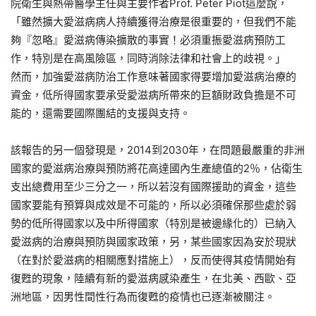
院衛生與熱帶醫學主任與主要作者Prof. Peter Piot這麼說，
「雖然擴大愛滋病病人持續獲得治療是很重要的，但我們不能
夠『忽略』愛滋病傳染擴散的事實！必須重振愛滋病預防工
作，特別是在高風險區，同時消除法律和社會上的歧視。」
然而，加強愛滋病防治工作意味著國家得要增加愛滋病治療的
資金，低所得國家要承受愛滋病所帶來的巨額財政負擔是不可
能的，還需要國際團結的支援與支持。
該報告的另一個發現是，2014到2030年，在問題最嚴重的非洲
國家的愛滋病治療與預防將花高達國內生產總值的2％，佔衛生
支出總費用至少三分之一，所以若沒有國際援助的資金，這些
國家要能有預算與成效是不可能的，所以必須確保那些處於弱
勢的低所得國家以及中所得國家（特別是被邊緣化的）已納入
愛滋病的治療與預防與國家政策，另，某些國家因為安於現狀
（在對於愛滋病的相關應對措施上），反而使得其疫情開始有
復甦的現象，陸續有新的愛滋病感染產生，在北美、西歐、亞
洲地區，因男性間性行為而復甦的疫情也已逐漸被關注。