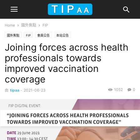
Home
國外焦點
FIP
國外焦點
FIP
會員公告
本站公告
Joining forces across health
professionals towards
improved vaccination
coverage
1052
0
由
tipaa
-
2021-06-23