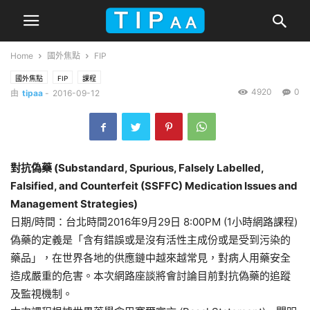
Home
國外焦點
FIP
國外焦點
FIP
課程
4920
0
由
tipaa
-
2016-09-12
對抗偽藥 (Substandard, Spurious, Falsely Labelled,
Falsified, and Counterfeit (SSFFC) Medication Issues and
Management Strategies)
日期/時間：台北時間2016年9月29日 8:00PM (1小時網路課程)
偽藥的定義是「含有錯誤或是沒有活性主成份或是受到污染的
藥品」
，在世界各地的供應鏈中越來越常見，
對病人用藥安全
造成嚴重的危害。
本次網路座談將會討論目前對抗偽藥的追蹤
及監視機制。