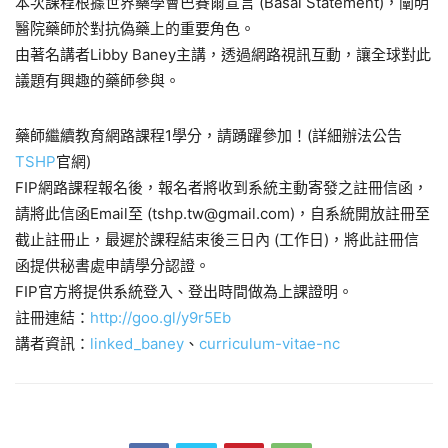
本次課程根據世界藥學會巴賽爾宣言 (Basal Statement)，闡明
醫院藥師於對抗偽藥上的重要角色。
由著名講者Libby Baney主講，透過網路視訊互動，
讓全球對此
議題有興趣的藥師參與。
藥師繼續教育網路課程1學分，請踴躍參加！(
詳細辦法公告
TSHP
官網)
FIP網路課程報名後，報名者將收到系統主動寄發之註冊信函，
請將此信函Email至 (
tshp.tw@gmail.com
)，自系統開放註冊至
截止註冊止，最遲於課程結束後三日內 (工作日)，將此註冊信
函提供秘書處申請學分認證。
FIP官方將提供系統登入、登出時間做為上課證明。
註冊連結：
http://goo.gl/y9r5Eb
講者資訊：
linked_baney
、
curriculum-vitae-nc