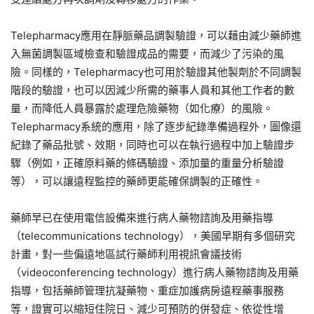
Telepharmacy應用在靜脈藥品調製驗證，可以藉由減少藥師進
入無菌調製區域檢查和驗證成品的需要，而減少了污染的風
險。同樣的，Telepharmacy也可用於驗證其他製劑於不同調製
階段的驗證，也可以因減少所需的藥事人員和其他工作者的數
量，而降低人員暴露於處理危險藥物（如化療）的風險。
Telepharmacy系統的應用，除了逐步紀錄準備過程外，圖像還
紀錄了藥品批號、效期，同時也可以在執行過程中加上驗證步
驟（例如，正確原料藥的條碼驗證、添加量的重量分析驗證
等），可以讓遠程監控的藥師更能確保調製的正確性。
藥師早已在使用電信設備來進行病人藥物諮詢及用藥指導
（telecommunications technology），美國早期有多個研究
計畫，對一些偏遠地區試行藥師利用視訊會議技術
（videoconferencing technology）進行病人藥物諮詢及用藥
指導，包括藥師管理抗凝藥物、重症加護病房遠程藥事服務
等，證實可以縮短住院日、減少可預防的併發症、依從性增