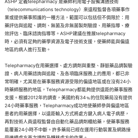
ASHP 定義telepharmacy 是藥師利用電子設備溝通技術
（telecommunications technology）來遠程監督各項藥事作
業或提供藥事照護的一種方法，範圍可以包括但不侷限於：用
藥評估與追蹤、調劑、無菌及非無菌製劑驗證、用藥指導、療
效評估、臨床諮詢指導等。ASHP建議在推展telepharmacy
時，必須有足夠的藥學資源及電子技術支援，使藥師能與偏遠
地區的病人進行互動。
Telepharmacy在用藥選擇、處方調劑與重整、靜脈藥品調製驗
證、病人用藥諮詢與追蹤、及各項臨床服務上的應用，都已非
常明確，尤其是在藥事服務資源受限的偏遠地區或在沒有24小
時藥師服務的地區，Telepharmacy都能夠提供遠距的藥事服務
支援。根據2012年的調查，美國約有34﹪的住院藥局沒有提供
24小時藥事服務，Telepharmacy成功地使藥師參與偏遠地區
患者的用藥選擇，以遠距輸入方式將處方鍵入病人電子病歷，
再對技術人員遠程監督由自動化藥品調劑櫃給藥，使藥事服務
能覆蓋24小時不中斷。許多藥局已經在運用行動裝置及網路接
受連續處方再次調劑及轉移處方的作業。