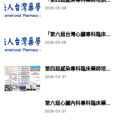
「第四屆感染專科藥師培訓...
2026-05-08
「第六屆台灣心臟專科臨床...
2026-05-08
第四屆感染專科臨床藥師培...
2026-03-31
第六屆心臟內科專科臨床藥...
2026-03-31