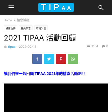
Home
協會活動
協會活動
會員公告
本站公告
2021 TIPAA 活動回顧
1164
0
由
tipaa
-
2022-02-15
讓我們來一起回顧 TIPAA 2021年的精彩活動吧 ! !