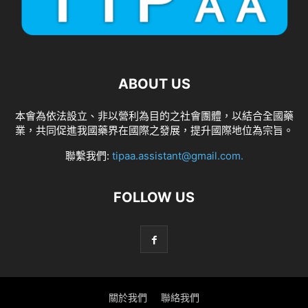
ABOUT US
本會為依法設立、非以營利為目的之社會團體，以結合全國藥
業，共同促進我國藥界在國際之發展，提升國際地位為宗旨。
聯繫我們:
tipaa.assistant@gmail.com
.
FOLLOW US
關於我們
聯絡我們