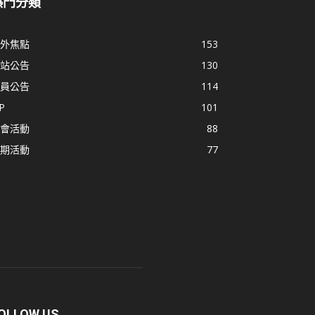
熱門分類
外焦點
153
站公告
130
員公告
114
P
101
會活動
88
期活動
77
OLLOW US