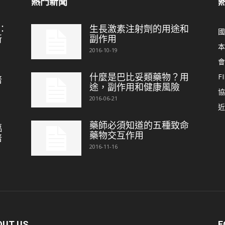
熱門新聞
：
生長激素注射劑的用途和
國
新
副作用
本
2016-10-19
會
什麼是巴比妥類藥物？用
FI
培
途，副作用和健康風險
協
2016-06-21
近
藥師必須知道的五種致命
臨
藥物交互作用
培
2016-11-16
OUT US
F