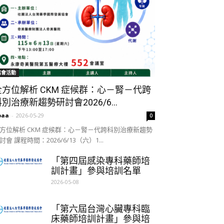
協會活動
全方位解析 CKM 症候群：心－腎－代跨
別治療新趨勢研討會2026/6...
paa
-
2026-05-29
0
方位解析 CKM 症候群：心－腎－代跨科別治療新趨勢
討會 課程時間：2026/6/13（六）1...
「第四屆感染專科藥師培
訓計畫」參與培訓名單
2026-05-08
「第六屆台灣心臟專科臨
床藥師培訓計畫」參與培