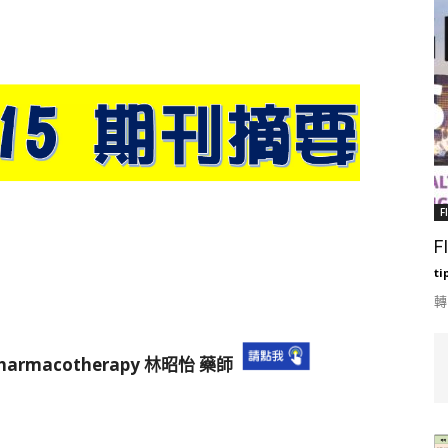
F
F
ti
轉
Pharmacotherapy 林昭怡 藥師