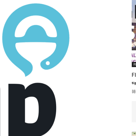
F
F
ti
轉