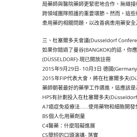
局藥師與醫院藥師更緊密地合作、無縫接
跨領域團隊照護的重要環節。然而，這些
患用藥的相關問題，以改善病患用藥安全
三、杜塞爾多夫會議(Dusseldorf Conferen
如果你錯過了曼谷(BANGKOK)的話，
(DÜSSELDORF)-現已開放註冊
2015年9月29日- 10月3日 德國(Germany)
2015年FIP代表大會，將在杜塞爾多夫(Dü
藥師朝著最好的藥學工作邁進，這應該是
HPS有計劃投入在杜塞爾多夫(Düsseld
A7癌症免疫療法……使用藥物和細胞開發
B5個人化用藥劑量
C4醫藥：什麼阻礙進展
C5簡短的口頭演講- 落實