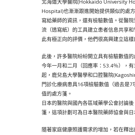
北海道大學醫院(Hokkaido University Ho
Hospital)也漸漸跟進開始提供類似的處方
寫給藥師的資訊，還有檢驗數值。從醫院
流（透寫紙）的工具建立患者信息共享和管理系
此有極正向的評價，他們很高興建立這樣
此後，許多醫院紛紛開立具有檢驗數值的
今年一月和二月（回應率：53.4％），
起，鹿兒島大學醫學和口腔醫院(Kagoshima Univ
門診化療病患具16項檢驗數值（過去是
值的處方箋。
日本的醫院與國內各區域藥學公會討論後
箋，這項計劃可為日本醫院藥師協會與日
隨著家庭健康照護需求的增加，若在釋出