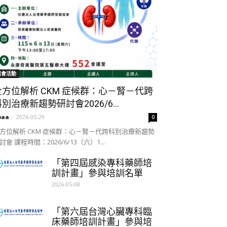
協會活動
全方位解析 CKM 症候群：心－腎－代跨
別治療新趨勢研討會2026/6...
paa
-
2026-05-29
0
方位解析 CKM 症候群：心－腎－代跨科別治療新趨勢
討會 課程時間：2026/6/13（六）1...
「第四屆感染專科藥師培
訓計畫」參與培訓名單
2026-05-08
「第六屆台灣心臟專科臨
床藥師培訓計畫」參與培