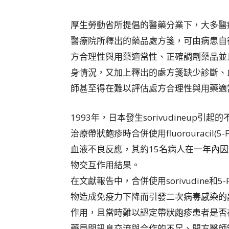
厚生勞動省所提倡的醫藥分業下，大多醫
醫療院所釋出的藥品處方箋，可由病患自
方合理性與用藥適當性、正確調劑藥品並
身情況，又加上釋出的處方箋缺少診斷、
師甚至得在難以評估處方合理性與用藥適
1993年，日本發生sorivudineup引
治療帶狀皰疹時合併使用fluorouraci
血液不良反應，其約15名病人在一年內
物交互作用結果。
在文獻報告中，合併使用sorivudine
物造成免疫力下降而引發二次病毒感染的
作用，且當時難以認定帶狀皰疹患者是否在
藥局間訊息交流與合作的不足、開方醫師