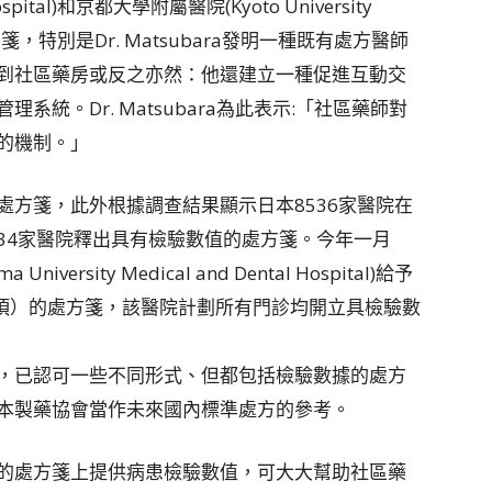
spital)和京都大學附屬醫院(Kyoto University
箋，特別是Dr. Matsubara發明一種既有處方醫師
到社區藥房或反之亦然：他還建立一種促進互動交
統。Dr. Matsubara為此表示:「社區藥師對
的機制。」
處方箋，此外根據調查結果顯示日本8536家醫院在
有34家醫院釋出具有檢驗數值的處方箋。今年一月
ersity Medical and Dental Hospital)給予
7項）的處方箋，該醫院計劃所有門診均開立具檢驗數
，已認可一些不同形式、但都包括檢驗數據的處方
本製藥協會當作未來國內標準處方的參考。
的處方箋上提供病患檢驗數值，可大大幫助社區藥