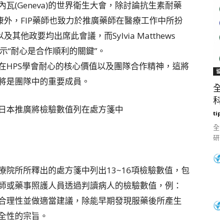
d)日內瓦(Geneva)的世界衛生大會，除討論抗生素耐藥
康外，FIP藥師也致力於推廣藥師在醫療工作中所扮
以及其他政要均出席此會議，而Sylvia Matthews
則表示“耐心是合作順利的關鍵”。
在HPS學會耐心的核心價值以及團隊合作精神，這將
將是團隊中的重要成員。
科
日本推廣將檢驗數值列在處方箋中
ti
全
研
院所所釋出的處方箋中列出13~16項檢驗數值，包
師或藥事照護人員透過判讀病人的檢驗數值，例：
合理性並做適當建議，除能早期發現服藥後所產生
全性的宗旨。