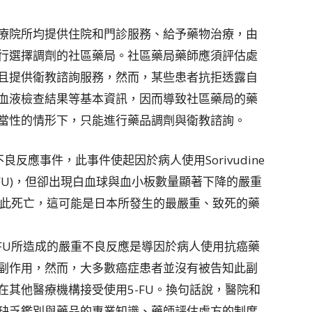
療院所均提供住院和門診服務、給予藥物治療，由
行選擇調劑的社區藥局。社區藥局藥師應須評估處
且提供衛教諮詢服務，然而，某些患者抗拒透露自
血液檢查結果等基本資訊，因而導致社區藥局的藥
當性的情形下，只能進行藥品調劑與衛教諮詢。
起的不良反應事件，此事件使起因於病人使用Sorivudine
l(5-FU)，但卻出現白血球與血小板數量顯著下降的嚴重
因此死亡，這可能是日本所發生的最嚴重、致死的藥
和5-FU所造成的嚴重不良反應是導因於病人使用抗癌藥
副作用，然而，大多數癌症患者並沒有被告知此副
其他醫療機構接受使用5-FU。換句話說，醫院和
缺乏鑑別與藥品的專業知識、藥師評估處方的制度