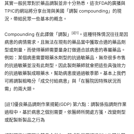
其實一般民眾對於藥品調製並非十分熟悉，這次FDA的廣播與
TPIC的網站將分享台灣與美國「調製 compounding」的現
況，帶給民眾一些基本的概念。
[
註
1]
Compounding 在此譯做「調製」
。這種特殊情況往往是因
病患的病情需求，且無法在現有的藥品當中獲取合適的藥品劑
型或劑量，而使得藥師需要量身訂做適合該病患的專屬藥品。
例如：某個病患需要眼藥水劑型的抗過敏藥品，無奈很多市售
的抗過敏藥並沒有此劑型，因此製劑藥師就會把這些具強效力
的抗過敏藥製成眼藥水，幫助病患度過過敏季節。基本上我們
可將調製粗略分「成交付給病患」與「在醫院因特殊狀況而
需」的兩大類。
[註1]優良藥品調劑作業規範(GDP) 第六點：調製係指調劑作業
過程中，基於病患之個別需要，依醫師所開處方箋，改變劑型
或配製新製品之行為