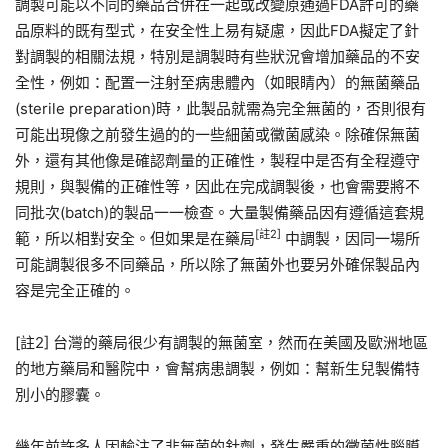
調製可能以不同的藥品合併在一起或改變原通過FDA許可的藥
品原料的既有型式，在安全性上易有疑慮，因此FDA擬定了針
對調製的相關法規，特別是調製時有些狀況會增加藥品的不安
全性，例如：配置一注射至病患體內（如眼睛內）的無菌藥品
(sterile preparation)時，此製品就需為完全無菌的，否則很有
可能出現像之前發生過的的一些細菌或黴菌感染。除確保無菌
外，還有其他像是確認劑量的正確性，製程中是否有全程遵守
規則，與製備的正確性等，因此在完成調製後，也會需要將不
同批次(batch)的製品一一檢查。大量製備藥品因有遵循這套規
[
註
2]
範，所以相對安全。但如果是在藥局
中調製，因同一場所
可能調製很多不同藥品，所以除了無菌外也要另外確保製品內
容是完全正確的。
[註2] 台灣的藥局很少有調製的無菌室，然而在美國及歐洲地區
的地方藥局和醫院中，會幫病患調製，例如：幫新生兒製備特
別小的膠囊。
幾年前許多人因輸注了非無菌的針劑，發生嚴重的黴菌性腦膜