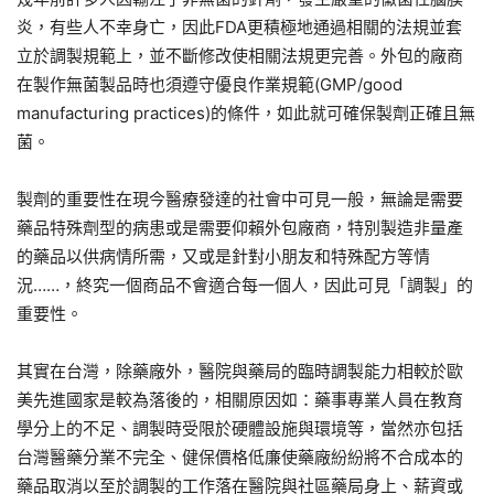
炎，有些人不幸身亡，因此FDA更積極地通過相關的法規並套
立於調製規範上，並不斷修改使相關法規更完善。外包的廠商
在製作無菌製品時也須遵守優良作業規範(GMP/good
manufacturing practices)的條件，如此就可確保製劑正確且無
菌。
製劑的重要性在現今醫療發達的社會中可見一般，無論是需要
藥品特殊劑型的病患或是需要仰賴外包廠商，特別製造非量產
的藥品以供病情所需，又或是針對小朋友和特殊配方等情
況……，終究一個商品不會適合每一個人，因此可見「調製」的
重要性。
其實在台灣，除藥廠外，醫院與藥局的臨時調製能力相較於歐
美先進國家是較為落後的，相關原因如：藥事專業人員在教育
學分上的不足、調製時受限於硬體設施與環境等，當然亦包括
台灣醫藥分業不完全、健保價格低廉使藥廠紛紛將不合成本的
藥品取消以至於調製的工作落在醫院與社區藥局身上、薪資或