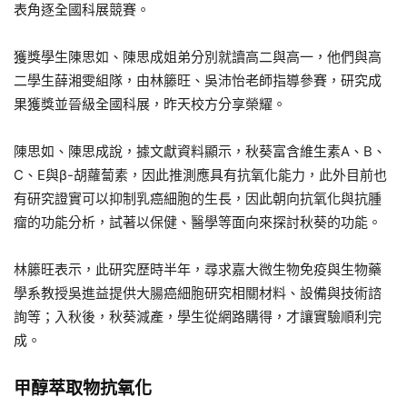
表角逐全國科展競賽。
獲獎學生陳思如、陳思成姐弟分別就讀高二與高一，他們與高
二學生薛湘雯組隊，由林籐旺、吳沛怡老師指導參賽，研究成
果獲獎並晉級全國科展，昨天校方分享榮耀。
陳思如、陳思成說，據文獻資料顯示，秋葵富含維生素A、B、
C、E與β-胡蘿蔔素，因此推測應具有抗氧化能力，此外目前也
有研究證實可以抑制乳癌細胞的生長，因此朝向抗氧化與抗腫
瘤的功能分析，試著以保健、醫學等面向來探討秋葵的功能。
林籐旺表示，此研究歷時半年，尋求嘉大微生物免疫與生物藥
學系教授吳進益提供大腸癌細胞研究相關材料、設備與技術諮
詢等；入秋後，秋葵減產，學生從網路購得，才讓實驗順利完
成。
甲醇萃取物抗氧化