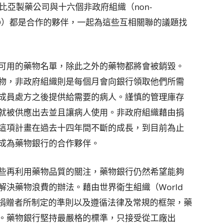
哥倫比亞製藥公司與十六個非政府組織（non-
ns，簡稱NGO）都是合作的夥伴，一起為這些互相關聯的議題找
可用的藥物名單，除此之外的藥物都將會被銷毀。
物，非政府組織則是每個月會向銀行領取他們所需
成員處方之後提供給需要的病人。謹慎的管理庫存
就被供應出去並且讓病人使用。非政府組織藉由捐
這項計畫在過去十四年間不斷的成長，到目前為止
成為藥物銀行的合作夥伴。
些再利用藥物品質的關注，藥物銀行仍然希望能夠
決藥物浪費的辦法。藉由世界衛生組織（World
WHO）對於捐贈者所制定的準則以及遵循法律及常規的框架，藥
。藥物銀行堅持最嚴格的標準，只接受從工廠出