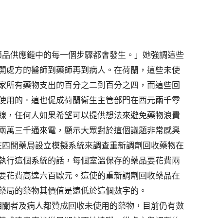
浪費在藥品供應鏈中的每一個步驟都會發生。」她強調這些
開處方的醫師到藥師再到病人。在荷蘭，這些未使
家所有藥物支出的百分之二到百分之四，而這些回
使用的。這也促成荷蘭衛生主管部門在西元兩千零
線，任何人如果希望可以提供想法來避免藥物浪費
兩萬三千通來電，顯示大眾對於這個議題非常感興
的團隊在四間藥局設立模擬系統來調查重新調劑回收藥物在
執行這個系統的話，每個室溫保存的藥品要花費兩
要花費高達六百歐元。這使的重新調劑回收藥品在
藥局的藥物其價值是遠低於這個數字的。
然利益相關者及病人都贊成回收未使用的藥物，目前仍有數