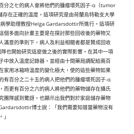
分之七的病人會將他們的腫瘤壞死因子-α（tumor
-α）抑制劑儲存在正確的溫度，這項研究是由荷蘭烏特勒支大學
流行病學助理教授Helga Gardarsdottir所進行。這項研
這個多面向計畫主要是在探討那些回收後的藥物又
人滿意的準則下，病人及利益相關者都是贊成回收
ir的研究團隊也開始研究這麼做之後的實際影響。在其中一項
盒子中放入溫度記錄器，並經由十間藥局調配給兩百
在家用冰箱時溫度的變化極大，使的這些藥物如果
約有百分之二十五的病人把他們的腫瘤壞死因子-α
，而更有百分之六的病人將他們的藥物儲存在攝氏
究團隊感到驚訝，也顯示出我們對於家庭儲存藥物
darsdottir博士說：「我們需要知道當藥物沒有
。」