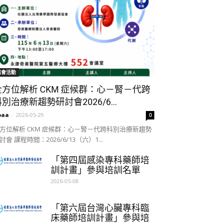
協會活動
全方位解析 CKM 症候群：心－腎－代跨
別治療新趨勢研討會2026/6...
paa
-
2026-05-29
0
方位解析 CKM 症候群：心－腎－代跨科別治療新趨勢
討會 課程時間：2026/6/13（六）1...
「第四屆感染專科藥師培
訓計畫」參與培訓名單
2026-05-08
「第六屆台灣心臟專科臨
床藥師培訓計畫」參與培