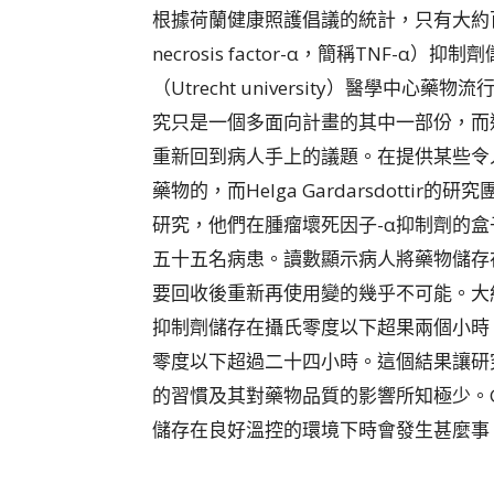
根據荷蘭健康照護倡議的統計，只有大約百
necrosis factor-α，簡稱TNF
（Utrecht university）醫學中心藥物
究只是一個多面向計畫的其中一部份，而
重新回到病人手上的議題。在提供某些令
藥物的，而Helga Gardarsdott
研究，他們在腫瘤壞死因子-α抑制劑的
五十五名病患。讀數顯示病人將藥物儲存
要回收後重新再使用變的幾乎不可能。大
抑制劑儲存在攝氏零度以下超果兩個小時
零度以下超過二十四小時。這個結果讓研
的習慣及其對藥物品質的影響所知極少。Gar
儲存在良好溫控的環境下時會發生甚麼事