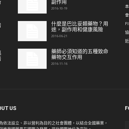
新
副作用
本
2016-10-19
會
什麼是巴比妥類藥物？用
FI
培
途，副作用和健康風險
協
2016-06-21
近
藥師必須知道的五種致命
臨
藥物交互作用
培
2016-11-16
OUT US
F
為依法設立、非以營利為目的之社會團體，以結合全國藥業，
促進我國藥界在國際之發展，提升國際地位為宗旨。