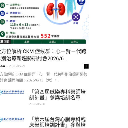
協會活動
全方位解析 CKM 症候群：心－腎－代跨
別治療新趨勢研討會2026/6...
paa
-
2026-05-29
0
方位解析 CKM 症候群：心－腎－代跨科別治療新趨勢
討會 課程時間：2026/6/13（六）1...
「第四屆感染專科藥師培
訓計畫」參與培訓名單
2026-05-08
「第六屆台灣心臟專科臨
床藥師培訓計畫」參與培