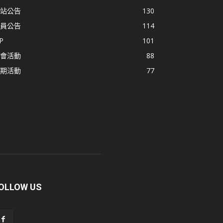
站公告
130
員公告
114
P
101
會活動
88
期活動
77
OLLOW US