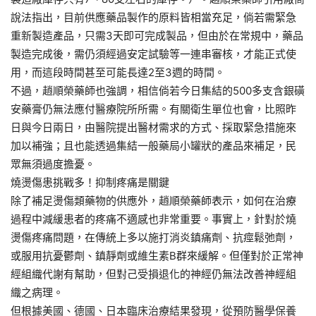
說法指出，目前供應藥品製作的原料皆相當充足，倘若需緊急
重新製造產品，只需3天即可完成製品，但由於在常規中，藥品
製造完成後，需仍須經過安定試驗等一連串審核，才能正式使
用，而這段時間甚至可能長達2至3週的時間。
不過，趙順榮藥師也強調，相信倘若今日集結的500多支含銀磺
安藥膏仍無法應付醫療院所所需。有關衛生單位也會，比照昨
日與今日兩日，由醫院提出醫材需求的方式、採取緊急措施來
加以補強；且也能透過集結一般藥局小罐狀的產品來補足，民
眾無須過度擔憂。
燒燙傷患挑戰多！抑制疼痛是關鍵
除了補足燙傷類藥物的供應外，趙順榮藥師表示，如何在治療
過程中減緩患者的疼痛不適感也非常重要。事實上，針對於燒
燙傷疼痛問題，在傳統上多以施打消炎鎮痛劑、抗痙鬆弛劑，
或服用抗憂鬱劑、鎮靜劑或維生素B群來緩解。但僅對於正常神
經組織代謝有幫助，但對己受損退化的神經仍無法改善神經組
織之病理。
但根據美國、德國、日本臨床治療結果發現，從預防醫學保養