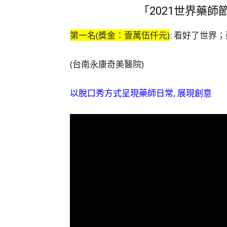
「2021世界藥師
第一名(獎金：壹萬伍仟元)
: 看好了世界；藥師的
(台南永康奇美醫院)
以脫口秀方式呈現藥師日常, 展現創意