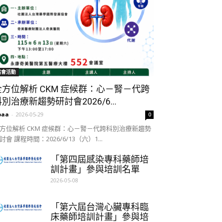
協會活動
全方位解析 CKM 症候群：心－腎－代跨
別治療新趨勢研討會2026/6...
paa
-
2026-05-29
0
方位解析 CKM 症候群：心－腎－代跨科別治療新趨勢
討會 課程時間：2026/6/13（六）1...
「第四屆感染專科藥師培
訓計畫」參與培訓名單
2026-05-08
「第六屆台灣心臟專科臨
床藥師培訓計畫」參與培