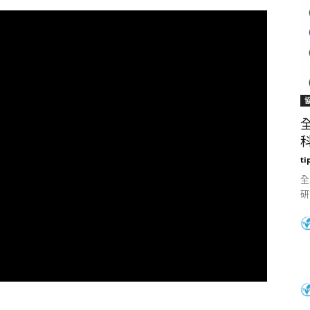
科
ti
全
研