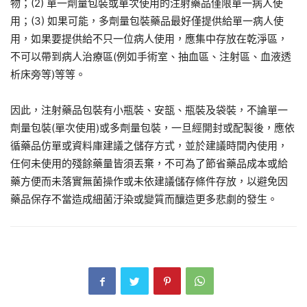
物；(2) 單一劑量包裝或單次使用的注射藥品僅限單一病人使
用；(3) 如果可能，多劑量包裝藥品最好僅提供給單一病人使
用，如果要提供給不只一位病人使用，應集中存放在乾淨區，
不可以帶到病人治療區(例如手術室、抽血區、注射區、血液透
析床旁等)等等。
因此，注射藥品包裝有小瓶裝、安瓿、瓶裝及袋裝，不論單一
劑量包裝(單次使用)或多劑量包裝，一旦經開封或配製後，應依
循藥品仿單或資料庫建議之儲存方式，並於建議時間內使用，
任何未使用的殘餘藥量皆須丟棄，不可為了節省藥品成本或給
藥方便而未落實無菌操作或未依建議儲存條件存放，以避免因
藥品保存不當造成細菌汙染或變質而釀造更多悲劇的發生。