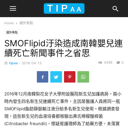
Home
國外焦點
國外焦點
SMOFlipid汙染造成南韓嬰兒連
續死亡新聞事件之省思
4496
0
由
tipaa
-
2018-04-13
2016年12月南韓梨花女子大學附設醫院新生兒加護病房，兩小
時內發生四名新生兒連續死亡事件，主因是醫護人員將同一瓶
SMOFlipid脂肪靜脈輸注液分給多名新生兒使用。根據調查發
現，這些新生兒的血液培養都檢驗出弗氏檸檬酸桿菌
(Citrobacter freundii)，懷疑是護理師為了給藥方便，未落實