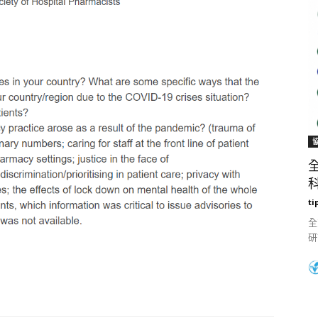
科
ti
全
研