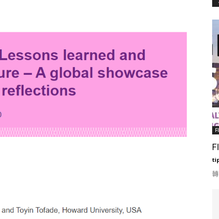
F
F
ti
轉