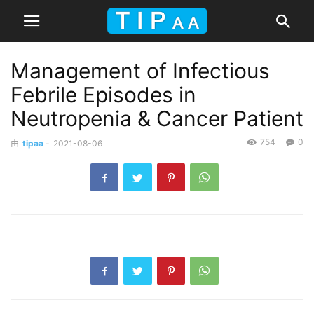
Management of Infectious
Febrile Episodes in
Neutropenia & Cancer Patient
754
0
由
tipaa
-
2021-08-06