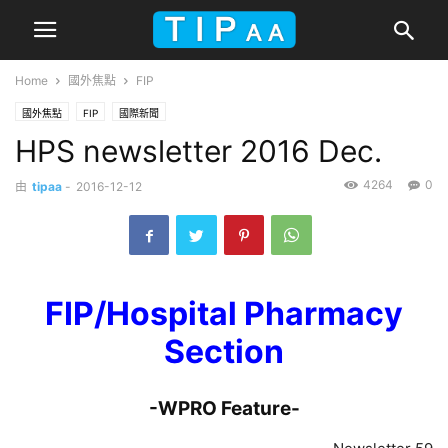
Home
國外焦點
FIP
國外焦點
FIP
國際新聞
HPS newsletter 2016 Dec.
4264
0
由
tipaa
-
2016-12-12
FIP/Hospital Pharmacy
Section
-WPRO Feature-