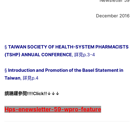
Newsletter 59
December 2016
§
TAIWAN SOCIETY OF HEALTH-SYSTEM PHARMACISTS
(TSHP) ANNUAL CONFERENCE
, 詳見p.3-4
§
Introduction and Promotion of the Basel Statement in
Taiwan
, 詳見p.4
請踴躍參閱!!!!Click!!↓↓↓
Hps-enewsletter-59-wpro-feature