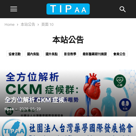
Home
本站公告
頁面 10
本站公告
協會活動
國內焦點
國外焦點
影音教學
最新醫藥期刊摘要
會員公告
未分類
本站公告
照片剪輯
藥廠提供資訊
藥訊
課程
近期活動
全方位解析 CKM 症候...
tipaa
-
2026-05-29