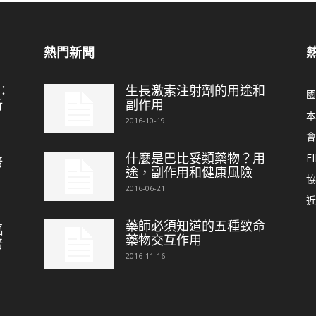
熱門新聞
：
生長激素注射劑的用途和
國
新
副作用
本
2016-10-19
會
什麼是巴比妥類藥物？用
FI
培
途，副作用和健康風險
協
2016-06-21
近
藥師必須知道的五種致命
臨
藥物交互作用
培
2016-11-16