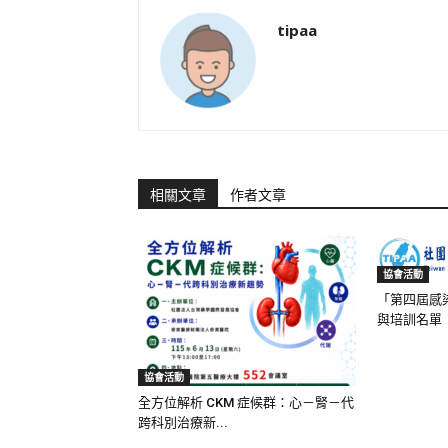
tipaa
相關文章
作者文章
協會活動
「第四屆感
與培訓名單
協會活動
全方位解析 CKM 症候群：心－腎－代
跨科別治療新...