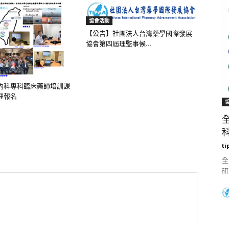
協會活動
【公告】社團法人台灣藥學國際發展
協會第四屆理監事候...
內科專科臨床藥師培訓課
理報名
科
ti
全
研