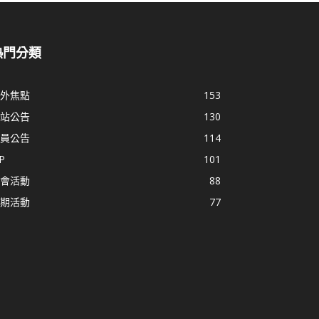
熱門分類
外焦點
153
站公告
130
員公告
114
P
101
會活動
88
期活動
77