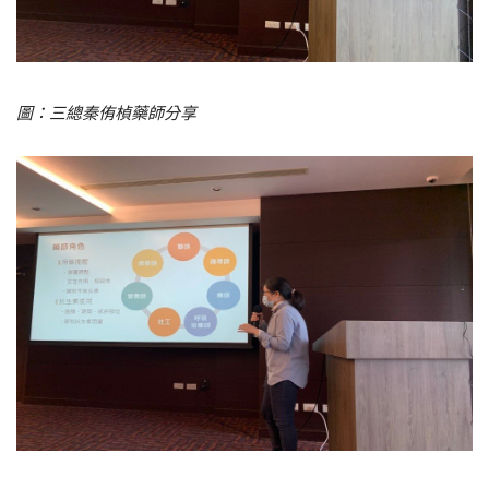
圖：三總秦侑楨藥師分享