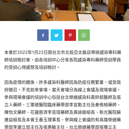
本會於2022年1月22日假台北市北投亞太飯店舉辦感染專科藥
師培訓檢討會，由各培訓中心分享各院感染專科藥師受訓學員
的受訓心得感想及培訓檢討。
因為疫情的關係，許多感染科醫師因為防疫任務繁重，或受政
府徵召，不克前來會場，當天會場分為線上會議及現場會議，
參與現場會議的培訓中心包括台北榮總感染科黃鈴茹醫師及張
立人藥師、三軍總醫院臨床藥學部李宜勳主任及秦侑楨藥師、
陳怡文藥師、花蓮慈濟李芸瑄藥師及黃詠銘組長、新光醫院蘇
連益組長及本會王春玉理事長、參與線上會議的有高雄榮總藥
學部李建立部主任及張惠敏主任、台北榮總藥學部張豫立主