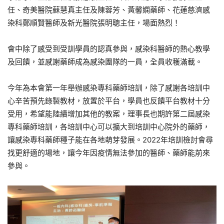
任、奇美醫院蘇慧真主任及陳蓉芳、黃馨嫻藥師、花蓮慈濟感
染科鄭順賢醫師及新光醫院張明聰主任，場面熱烈！
會中除了感受到受訓學員的認真參與，感染科醫師的熱心教學
及回饋，並感謝藥師成為感染團隊的一員，全員收穫滿載。
今年為本會第一年舉辦感染專科藥師培訓，除了感謝各培訓中
心辛苦預先錄製教材，放置於平台，學員也反饋平台教材十分
受用，希望能陸續增加其他的教案，理事長也期許第二屆感染
專科藥師培訓，各培訓中心可以擴大到培訓中心院外的藥師，
讓感染專科藥師種子能在各地萌芽發展。2022年培訓檢討會尋
找更舒適的場地，讓今年因疫情無法參加的醫師、藥師能前來
參與。