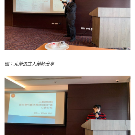
圖：北榮張立人藥師分享