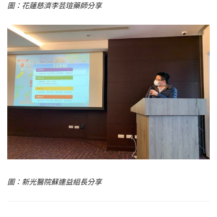
圖：花蓮慈濟李芸瑄藥師分享
圖：新光醫院蘇連益組長分享