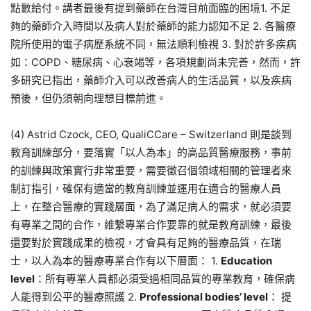
點數給付。講者最後有提到藥師在台灣目前面臨的困境1. 不足
夠的藥師介入時間以及病人對於藥師的能力認知不足 2. 各醫療
院所使用的電子病歷系統不同，無法順利檢視 3. 對於許多疾病
如：COPD、糖尿病、心衰竭等，各項規劃尚未完善，然而，許
多研究已指出，藥師介入可以改善病人的生活品質，以及疾病
預後，但仍須朝向理想目標前進。
(4) Astrid Czock, CEO, QualiCCare – Switzerland 則是談到
教育訓練部分，要落實「以人為本」的高品質醫療服務，事前
的訓練與政策實行非常重要，需要徵召個領域相關的管理者來
制訂指引，確保有適當的教育訓練並運用在適合的醫療人員
上，在整合醫療的實踐層面，為了滿足病人的需求，就必須要
有專業之間的合作，維繫專業合作要靠的就是教育訓練，最後
還要對於實踐成果的檢視，才會具有足夠的醫療品質，在瑞
士，以人為本的醫療專業合作有以下層面： 1.
Education
level
：所有專業人員都必須受過相同品質的專業教育，確保病
人能得到公平的醫療照護 2.
Professional bodies’ level
： 提