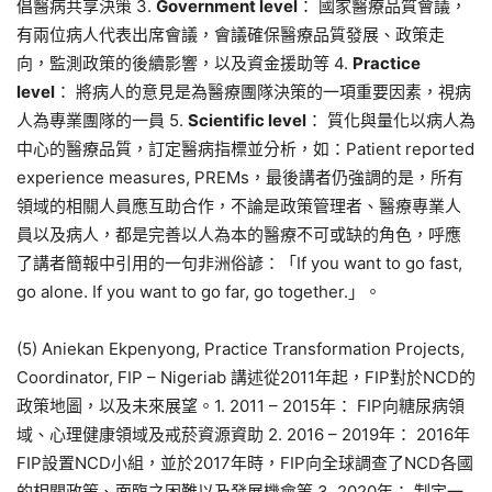
倡醫病共享決策 3.
Government level
： 國家醫療品質會議，
有兩位病人代表出席會議，會議確保醫療品質發展、政策走
向，監測政策的後續影響，以及資金援助等 4.
Practice
level
： 將病人的意見是為醫療團隊決策的一項重要因素，視病
人為專業團隊的一員 5.
Scientific level
： 質化與量化以病人為
中心的醫療品質，訂定醫病指標並分析，如：Patient reported
experience measures, PREMs，最後講者仍強調的是，所有
領域的相關人員應互助合作，不論是政策管理者、醫療專業人
員以及病人，都是完善以人為本的醫療不可或缺的角色，呼應
了講者簡報中引用的一句非洲俗諺：「If you want to go fast,
go alone. If you want to go far, go together.」。
(5) Aniekan Ekpenyong, Practice Transformation Projects,
Coordinator, FIP – Nigeriab 講述從2011年起，FIP對於NCD的
政策地圖，以及未來展望。1. 2011 – 2015年： FIP向糖尿病領
域、心理健康領域及戒菸資源資助 2. 2016 – 2019年： 2016年
FIP設置NCD小組，並於2017年時，FIP向全球調查了NCD各國
的相關政策、面臨之困難以及發展機會等 3. 2020年： 制定一