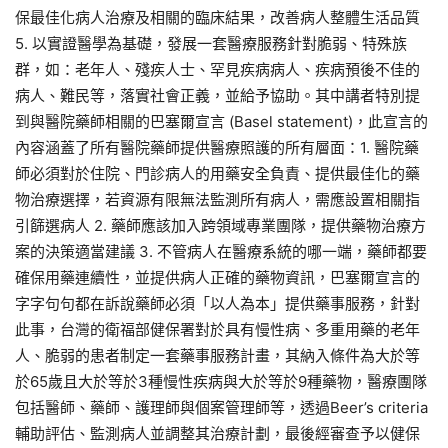
保最佳化病人治療及相關的臨床結果，改善病人整體生活品質
5. 以實證醫學為基礎，發展一套醫療服務針對脆弱、特殊族
群，如：老年人、殘疾人士、罕見疾病病人、疾病預後不佳的
病人、難民等，落實社會正義，並給予協助。其中講者特別提
到與醫院藥師相關的巴塞爾宣言 (Basel statement)，此宣言的
內容涵蓋了所有醫院藥師提供醫療照護的所有層面：1. 醫院藥
師必須對於住院、門診病人的用藥安全負責、提供最佳化的藥
物治療選擇，若資源有限無法監測所有病人，需應設置相關指
引篩選病人 2. 藥師應該加入跨領域專業團隊，提供藥物治療方
案的決策適當建議 3. 不管病人在醫療系統的哪一端，藥師都要
確保用藥連續性，並提供病人正確的藥物資訊，巴塞爾宣言的
字字句句都在訴說藥師必須「以人為本」提供藥事服務，針對
此事，台灣的衛福部健保署對於具有慢性病、多重用藥的老年
人、脆弱的患者制定一套藥事服務計畫，其納入條件為大於等
於65歲且大於等於3種慢性疾病與大於等於9種藥物，醫療團隊
包括醫師、藥師、護理師與個案管理師等，透過Beer’s criteria
輔助評估、監測病人並調整其治療計劃，最後經審查予以健保