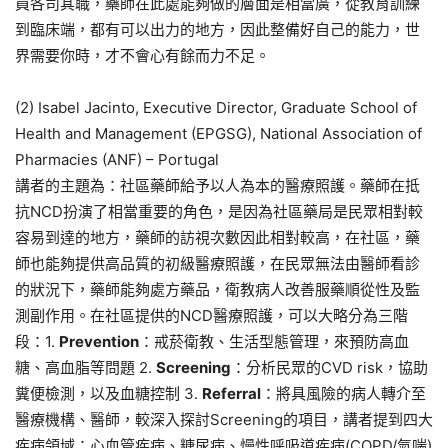
員各司其職，藥師在此處能夠做的層面是相當廣，從教育訓練
到臨床端，都有可以出力的地方，因此整備好自己的能力，世
界需要你時，才不會心有餘而力不足。
(2) Isabel Jacinto, Executive Director, Graduate School of
Health and Management (EPGSG), National Association of
Pharmacies (ANF) – Portugal
講者的主題為：社區藥師給予以人為本的醫療照護。藥師在抵
抗NCD扮演了相當重要的角色，是因為社區藥局是民眾相對較
容易到達的地方，藥師的訪視次數因此相對較高，在社區，藥
師也能夠提供高品質的初級醫療照護，在民眾無法由醫師看診
的狀況下，藥師能夠處方藥品，衛教病人改善服藥順從性及監
測副作用。在社區提供的NCD醫療照護，可以大略分為三階
段：1.
Prevention
：戒菸衛教、生活型態管理，來預防高血
糖、高血脂等問題 2.
Screening
：分析民眾的CVD risk，協助
糞便檢測，以及血糖控制 3.
Referral
：將具風險的病人轉介至
醫療機構、醫師，較深入探討Screening的項目，講者提到四大
疾病領域：心血管疾病、糖尿病、慢性呼吸道疾病(COPD/氣喘)