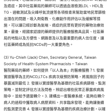
及癌症，其中社區藥局的藥師可以透過血液檢測LDL、HDL及
TG、過敏測試及尖峰呼氣流速等各項檢查來幫助當地民眾篩檢
出潛在的問題，吸入劑衛教、化療副作用評估以及緩解等措
施，可以讓已經診斷為氣喘、癌症的民眾有更好的藥物治療效
果。最後，經國家認證的藥師提供的醫療服務具品質、社區藥
局的地點以及方便性、網路普及以及最重要的病人信任度，讓
社區藥師成為抵抗NCDs的一大重要角色。
(3) Yu-Chieh (Jack) Chen, Secretary General, Taiwan
Society of Health-System Pharmacists – Taiwan
醫院藥局的藥師，如何提供「以人為本」的醫療服務？1. 發展
實證醫學為主的NCD,LTCs 疾病次級預防策略，將風險因子的
暴露減到最低 2. 發展以實證醫學為基礎的社區疾病篩檢、監測
策略，並制定評估方法及問卷，辨認出哪些民眾正暴露疾病風
險中，並給予適當轉介。3. 建構出一套醫療系統，能夠在轉介
病人的過程中獲取病人病歷資料，共享臨床發現，能夠讓後續
的監測更完善 4. 發展以實證醫學為基礎的疾病治療計劃，以確