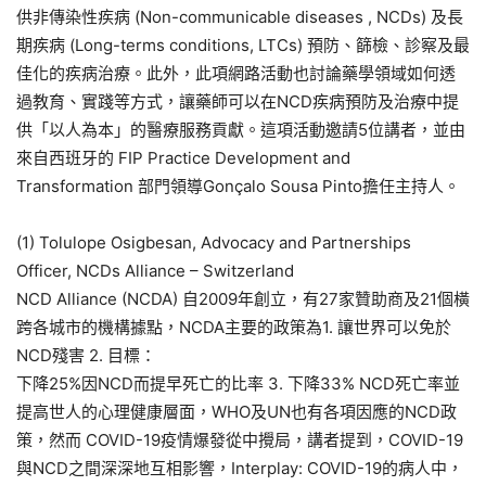
供非傳染性疾病 (Non-communicable diseases , NCDs) 及長
期疾病 (Long-terms conditions, LTCs) 預防、篩檢、診察及最
佳化的疾病治療。此外，此項網路活動也討論藥學領域如何透
過教育、實踐等方式，讓藥師可以在NCD疾病預防及治療中提
供「以人為本」的醫療服務貢獻。這項活動邀請5位講者，並由
來自西班牙的 FIP Practice Development and
Transformation 部門領導Gonçalo Sousa Pinto擔任主持人。
(1) Tolulope Osigbesan, Advocacy and Partnerships
Officer, NCDs Alliance – Switzerland
NCD Alliance (NCDA) 自2009年創立，有27家贊助商及21個橫
跨各城市的機構據點，NCDA主要的政策為1. 讓世界可以免於
NCD殘害 2. 目標：
下降25%因NCD而提早死亡的比率 3. 下降33% NCD死亡率並
提高世人的心理健康層面，WHO及UN也有各項因應的NCD政
策，然而 COVID-19疫情爆發從中攪局，講者提到，COVID-19
與NCD之間深深地互相影響，Interplay: COVID-19的病人中，