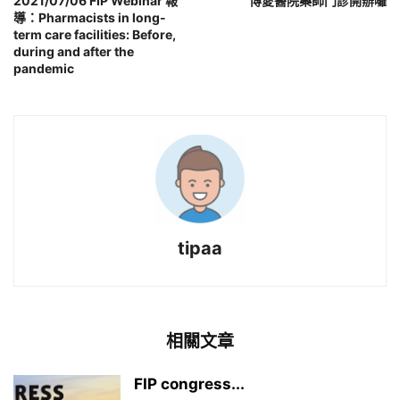
2021/07/06 FIP Webinar 報
博愛醫院藥師門診開辦囉
導：Pharmacists in long-
term care facilities: Before,
during and after the
pandemic
tipaa
相關文章
FIP congress...