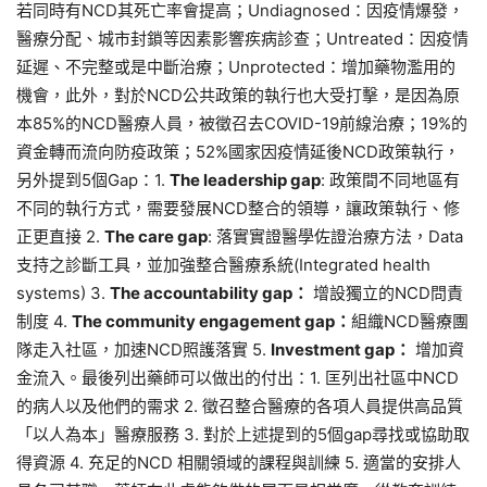
若同時有NCD其死亡率會提高；Undiagnosed：因疫情爆發，
醫療分配、城市封鎖等因素影響疾病診查；Untreated：因疫情
延遲、不完整或是中斷治療；Unprotected：增加藥物濫用的
機會，此外，對於NCD公共政策的執行也大受打擊，是因為原
本85%的NCD醫療人員，被徵召去COVID-19前線治療；19%的
資金轉而流向防疫政策；52%國家因疫情延後NCD政策執行，
另外提到5個Gap：1.
The leadership gap
: 政策間不同地區有
不同的執行方式，需要發展NCD整合的領導，讓政策執行、修
正更直接 2.
The care gap
: 落實實證醫學佐證治療方法，Data
支持之診斷工具，並加強整合醫療系統(Integrated health
systems) 3.
The accountability gap：
增設獨立的NCD問責
制度 4.
The community engagement gap：
組織NCD醫療團
隊走入社區，加速NCD照護落實 5.
Investment gap：
增加資
金流入。最後列出藥師可以做出的付出：1. 匡列出社區中NCD
的病人以及他們的需求 2. 徵召整合醫療的各項人員提供高品質
「以人為本」醫療服務 3. 對於上述提到的5個gap尋找或協助取
得資源 4. 充足的NCD 相關領域的課程與訓練 5. 適當的安排人