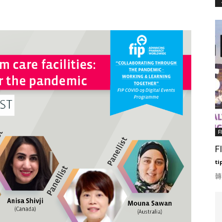
F
F
ti
轉