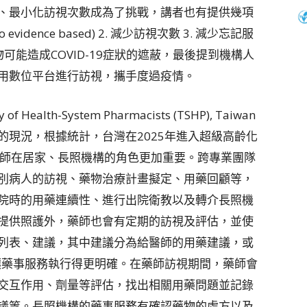
、最小化訪視次數成為了挑戰，講者也有提供幾項
idence based) 2. 減少訪視次數 3. 減少忘記服
藥物可能造成COVID-19症狀的遮蔽，最後提到機構人
用數位平台進行訪視，攜手度過疫情。
ty of Health-System Pharmacists (TSHP), Taiwan
的現況，根據統計，台灣在2025年進入超級高齡化
藥師在居家、長照機構的角色更加重要。跨專業團隊
別病人的訪視、藥物治療計畫擬定、用藥回顧等，
院時的用藥連續性、進行出院衛教以及轉介長照機
提供照護外，藥師也會有定期的訪視及評估，並使
列表、建議，其中建議分為給醫師的用藥建議，或
讓藥事服務執行得更明確。在藥師訪視期間，藥師會
交互作用、劑量等評估，找出相關用藥問題並記錄
議等。長照機構的藥事服務有確認藥物的處方以及