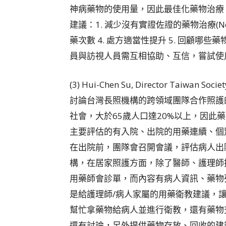
神病藥物的使用量，因此最佳化藥物治療
建議：1. 減少沒有實證佐證的藥物治療(No ev
藥次數 4. 處方適當性提升 5. 回顧哪些
員與訪視人員需互相協助、互信，嘗試使
(3) Hui-Chen Su, Director Taiwan Socie
討論台灣長照機構的跨領域團隊合作照護
社會，大於65歲人口達20%以上，因此
主要評估的有入院、出院的用藥連續、個
在出院前，團隊會召開會議，評估病人出
構，在居家照護方面，除了醫師、護理師
用藥師會診單，而內容有病人資訊、藥物
是給護理師/病人家屬的用藥衛教建議，
幫忙拿藥物給病人並進行衛教，還有藥物
還有討論，另外提供藥物存放、回收的建