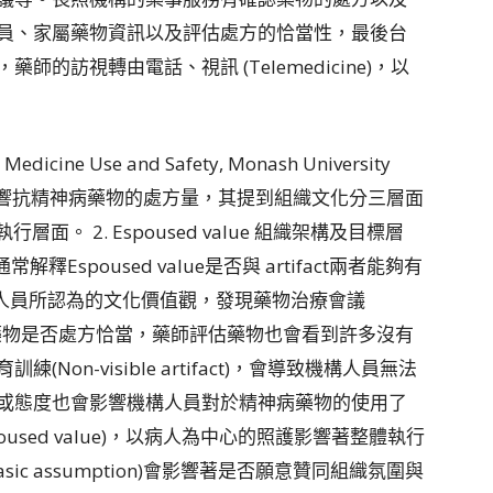
員、家屬藥物資訊以及評估處方的恰當性，最後台
的訪視轉由電話、視訊 (Telemedicine)，以
 Medicine Use and Safety, Monash University
文化如何影響抗精神病藥物的處方量，其提到組織文化分三層面
: 組織業務執行層面。 2. Espoused value 組織架構及目標層
：通常解釋Espoused value是否與 artifact兩者能夠有
構人員所認為的文化價值觀，發現藥物治療會議
出抗精神病藥物是否處方恰當，藥師評估藥物也會看到許多沒有
on-visible artifact)，會導致機構人員無法
或態度也會影響機構人員對於精神病藥物的使用了
used value)，以病人為中心的照護影響著整體執行
c assumption)會影響著是否願意贊同組織氛圍與