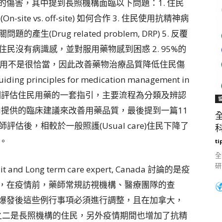
傷害，其中提到長照機構面臨以下問題：1. 住民
ite vs. off-site) 如何合作 3. 住民使用抗精神病
(Drug related problem, DRP) 5. 反覆
住民沒有病識感，並對服用藥物感到困惑 2. 95%的
藥物使用不是很恰當，因此改善藥物治療品質降低住民傷
inciples for medication management in
ities提供藥師們評估住民用藥的一套指引，主要流程為分類及辨認
等trial提供的臨床建議來改善用藥品質，最後提到一篇11
經過藥師評估後，相較於一般照護(Usual care)住民下降了
科
)。
ti
全
研
xVisit and Long term care expert, Canada 討論的是疫
，在疫情前，藥師常規訪視機構、醫療團隊的查
爆發後這些例行事項必須進行調整，且在加拿大，
三分之二是長照機構的住民，另外疫情期間也增加了抗精