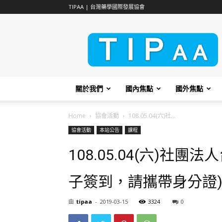
TIPAA | 台灣藥學國際發展協會
TIPAA
關於我們
國內焦點
國外焦點
Home
協會活動
108.05.04(六)社...
協會活動
本站公告
課程
108.05.04(六)社
子簽到，請攜帶身分證
由
tipaa
-
2019-03-15
3324
0