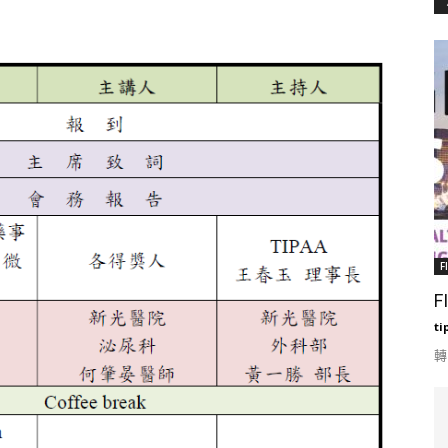
F
F
ti
轉