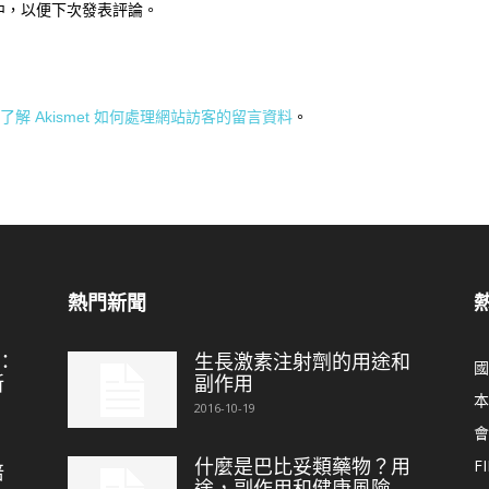
中，以便下次發表評論。
了解 Akismet 如何處理網站訪客的留言資料
。
熱門新聞
：
生長激素注射劑的用途和
國
新
副作用
本
2016-10-19
會
什麼是巴比妥類藥物？用
FI
培
途，副作用和健康風險