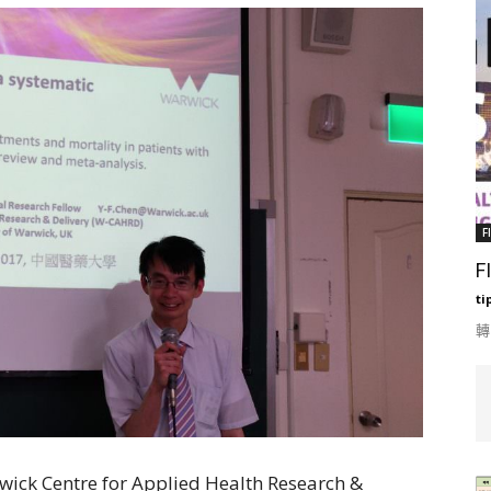
F
F
ti
轉
tre for Applied Health Research &