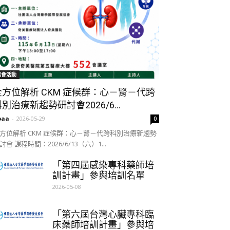
協會活動
全方位解析 CKM 症候群：心－腎－代跨
別治療新趨勢研討會2026/6...
paa
-
2026-05-29
0
方位解析 CKM 症候群：心－腎－代跨科別治療新趨勢
討會 課程時間：2026/6/13（六）1...
「第四屆感染專科藥師培
訓計畫」參與培訓名單
2026-05-08
「第六屆台灣心臟專科臨
床藥師培訓計畫」參與培