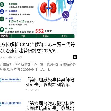
協會活動
全方位解析 CKM 症候群：心－腎－代跨
別治療新趨勢研討會2026/6...
paa
-
2026-05-29
0
方位解析 CKM 症候群：心－腎－代跨科別治療新趨勢
討會 課程時間：2026/6/13（六）1...
「第四屆感染專科藥師培
訓計畫」參與培訓名單
2026-05-08
「第六屆台灣心臟專科臨
床藥師培訓計畫」參與培