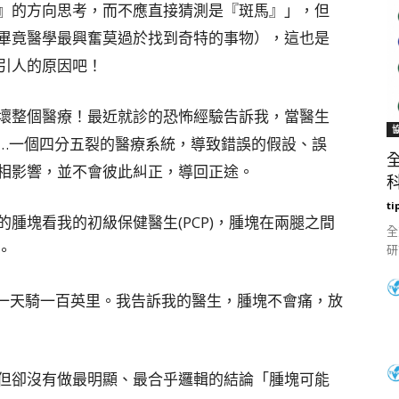
』的方向思考，而不應直接猜測是『斑馬』」，但
畢竟醫學最興奮莫過於找到奇特的事物），這也是
引人的原因吧！
壞整個醫療！最近就診的恐怖經驗告訴我，當醫生
…一個四分五裂的醫療系統，導致錯誤的假設、誤
相影響，並不會彼此糾正，導回正途。
科
ti
腫塊看我的初級保健醫生(PCP)，腫塊在兩腿之間
全
。
研
有時一天騎一百英里。我告訴我的醫生，腫塊不會痛，放
但卻沒有做最明顯、最合乎邏輯的結論「腫塊可能