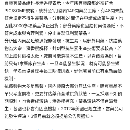
食藥署藥品組科長潘香櫻表示，今年所有藥廠都必須符合
PIC/SGMP規範，統計至1月國內149間藥品工廠，有48間未能
符合規定不得生產藥品，分別有24間仍在申請或放棄生產，也
因此3000多項藥品停止出貨；部分藥廠也因給付藥價過低，不
符合成本與合理利潤，停止產製低利潤藥品。
分析國內藥品短缺通報能發現，抗生素、局部外用藥、抗癌藥
物為大宗，潘香櫻解釋，針劑型抗生素生產技術要求較高，若
加上給付價格太低，廠商可能選擇不生產，以青黴素為例，目
前只有1家藥廠在生產，一旦產能發生狀況，就有可能發生短
缺；學名藥協會理事長王瞬睦則說，健保署目前已有重新議價
機制。
抗癌藥物大多是新藥，國內藥廠大部分無法生產，購買藥品不
單只考慮價格，更要評估藥商全球供貨狀態，一旦採購不如預
期順利，也會造成短缺；潘香櫻補充，藥品短缺不僅台灣發
生，各國也都會有因應機制，2012年美國已經立法，當藥品可
能發生短缺，6個月前就必須提前公告與通知。