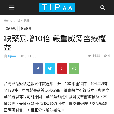
Home
國內焦點
國內焦點
政府政策
缺藥暴增10倍 嚴重威脅醫療權
益
8438
0
由
tipaa
-
2015-11-03
台灣藥品短缺通報案件數逐年上升，100年僅12件，104年增加
至128件，國內製藥品質要求提高、藥費給付不符成本、與國際
藥品競爭都是可能原因；藥品短缺嚴重威脅民眾醫療權益，不
僅台灣，美國與歐洲也都有類似困難，食藥署辦理「藥品短缺
國際研討會」，相互分享解決辦法。