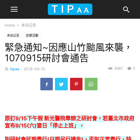
Home
本站公告
本站公告
近期活動
緊急通知~因應山竹颱風來襲，
1070915研討會通告
3661
0
由
tipaa
-
2018-09-10
原訂9/15下午假 新光醫院舉辦之研討會，若臺北市政府
宣布9/15(六)當日「
停止上班」，
則研討會延期舉行(日期另行通告)，否則正常舉行，
特