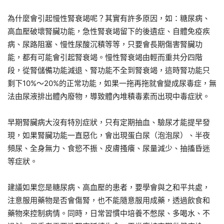
為什麼會引起慢性腎衰竭呢？其實有許多原因，如：糖尿病、
高血壓破壞腎臟功能，急性腎衰竭留下的後遺症、自體免疫疾
病、尿路阻塞、慢性尿酸沉積等等，只要會長期傷害腎臟功
能，都有可能會引起腎衰竭。慢性腎衰竭由輕而重共分四階
段，從腎儲備功能減退、腎功能不全到腎衰竭，這時腎功能只
剩下10%～20%的正常功能，如果一拖再拖就會變成尿毒症，無
法由尿液排出體內廢物，導致體內堆積毒素而出現中毒症狀。
早期腎臟病大沒有特別症狀，只有定期抽血、驗尿才能提早發
現，如果腎臟功能一直惡化，會出現蛋白尿（泡泡尿）、半夜
頻尿、全身無力、食慾不振、皮膚搔癢、尿量減少、抽搐昏迷
等症狀。
建議如果您是糖尿病、高血壓的患者，要學會與之和平共處，
注意服用藥物是否會傷腎，也不能隨意服用成藥，透過飲食和
藥物來控制病情。同時，日常習慣中培養不憋尿、多喝水、不