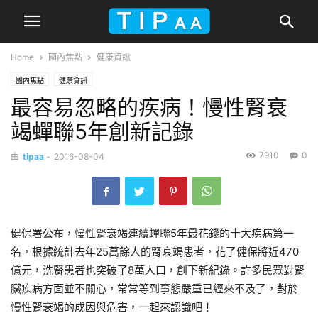
Home
國內焦點
健康資訊
國內焦點
健康資訊
最容易忽略的疾病！慢性腎衰
竭蟬聯5年創新記錄
7910
0
由
tipaa
-
2016-08-04
健保署公布，慢性腎衰竭連續蟬聯5年最花錢的十大疾病第一
名，根據統計去年25萬餘人的腎衰竭患者，花了健保將近470
億元，洗腎患者也突破了8萬人口，創下新紀錄。許多民眾對腎
臟疾病方面並不關心，常常等到事態嚴重已經來不及了，對於
慢性腎衰竭的成因與危害，一起來認識吧！