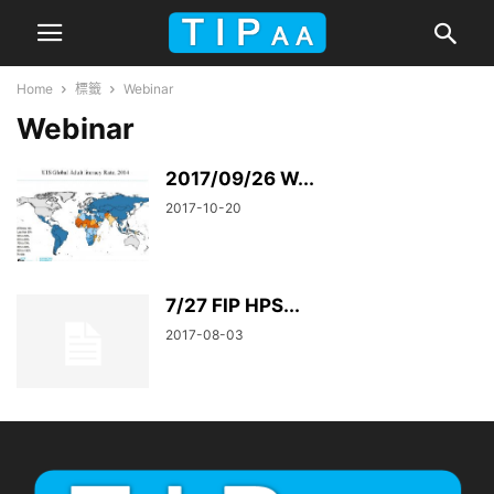
Home
標籤
Webinar
Webinar
2017/09/26 W...
2017-10-20
7/27 FIP HPS...
2017-08-03