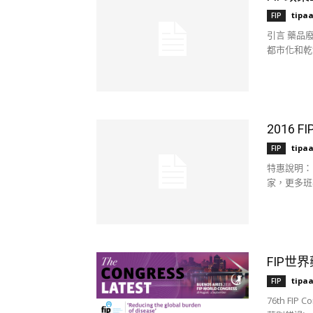
tipa
FIP
引言 藥品
都市化和乾
2016 
tipa
FIP
特惠說明： 
家，更多班次
FIP世
tipa
FIP
76th FI