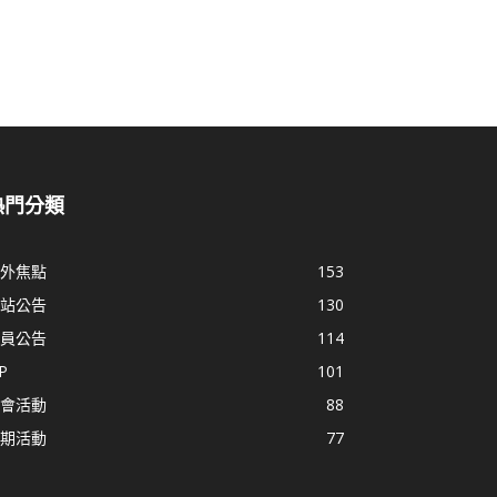
熱門分類
外焦點
153
站公告
130
員公告
114
P
101
會活動
88
期活動
77