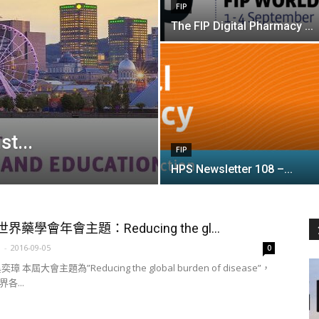
FIP
The FIP Digital Pharmacy ...
t...
FIP
HPS Newsletter 108 –...
世界藥學會年會主題：Reducing the gl...
a
-
2016-09-05
0
 本屆大會主題為”Reducing the global burden of disease”，
各...