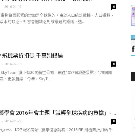
a
-
2016-04-19
0
廢棄物負面影響的增加是全球性的，由於人口統計數據、人口遷移、
淨水的缺乏。社會普遍缺乏對該議題的認識，造...
FIP 飛機票折扣碼 千萬別錯過
a
-
2016-02-15
0
SkyTeam 旗下有20間航空公司，飛往1057個旅遊景點，179個國
、更多航線！今年，SkyT...
界藥學會 2016年會主題「減輕全球疾病的負擔」- ...
a
-
2016-01-29
0
P Congress 1/27 報名開始 (機票優惠請看：2016 FIP 飛機票折扣碼 千