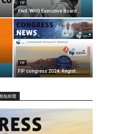
FIP
Fwd: WHO Executive Board ...
FIP
FIP congress 2024: Regist...
焦點新聞