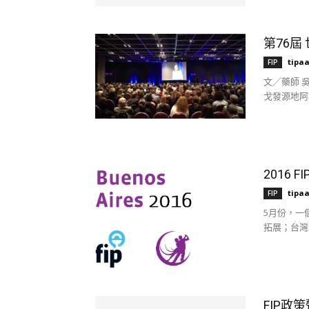
第76屆 世
tipa
FIP
文╱藥師 吳
戈發源地阿根
2016 
tipa
FIP
5月份，一
拓展；台灣藥
FIP政