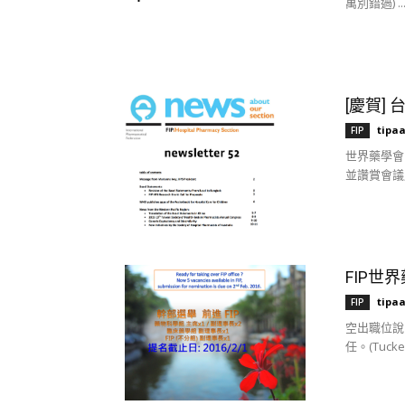
萬別錯過) ..
[慶賀]
tipa
FIP
世界藥學會 
並讚賞會議
FIP世
tipa
FIP
空出職位說明 
任。(Tucker