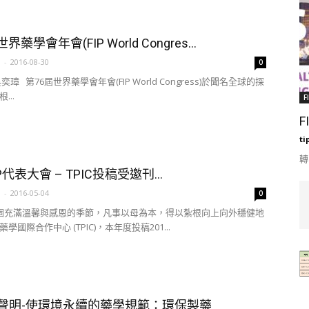
界藥學會年會(FIP World Congres...
a
-
2016-08-30
0
奕璋 第76屆世界藥學會年會(FIP World Congress)於聞名全球的探
...
F
F
ti
轉
FIP代表大會 – TPIC投稿受邀刊...
a
-
2016-05-04
0
個充滿溫馨與感恩的季節，凡事以母為本，得以紮根向上向外穩健地
學國際合作中心 (TPIC)，本年度投稿201...
策聲明-使環境永續的藥學規範：環保製藥