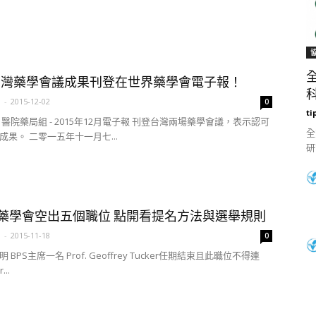
.
 台灣藥學會議成果刊登在世界藥學會電子報！
科
a
-
2015-12-02
0
ti
醫院藥局組 - 2015年12月電子報 刊登台灣兩場藥學會議，表示認可
全
成果。 二零一五年十一月七...
研
界藥學會空出五個職位 點開看提名方法與選舉規則
a
-
2015-11-18
0
BPS主席一名 Prof. Geoffrey Tucker任期結束且此職位不得連
...