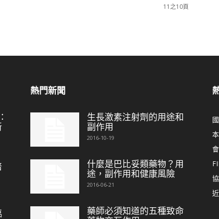
11之10頁
熱門新聞
：
生長激素注射劑的用途和
國
新
副作用
本
2016-10-19
會
什麼是巴比妥類藥物？用
FI
培
途，副作用和健康風險
協
2016-06-21
近
藥師必須知道的五種致命
臨