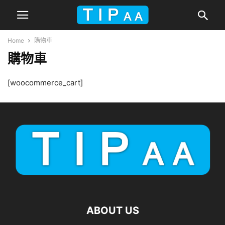
Home
購物車
購物車
[woocommerce_cart]
ABOUT US