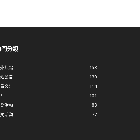
熱門分類
外焦點
153
站公告
130
員公告
114
P
101
會活動
88
期活動
77