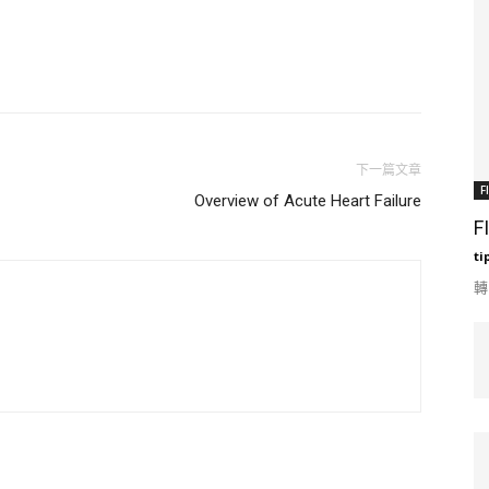
下一篇文章
F
Overview of Acute Heart Failure
F
ti
轉