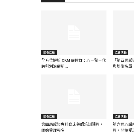
協會活動
協會活動
全方位解析 CKM 症候群：心－腎－代
「第四屆感
跨科別治療新...
與培訓名單
協會活動
協會活動
第四屆感染專科臨床藥師培訓課程，
第六屆心臟
開始受理報名
程，開始受