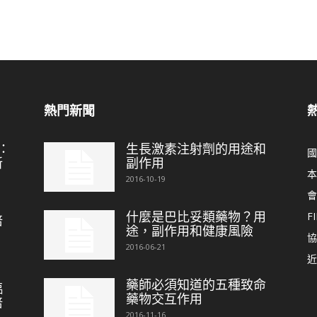
熱門新聞
：
生長激素注射劑的用途和
國
新
副作用
本
2016-10-19
會
什麼是巴比妥類藥物？用
FI
培
途，副作用和健康風險
協
2016-06-21
近
藥師必須知道的五種致命
臨
藥物交互作用
培
2016-11-16