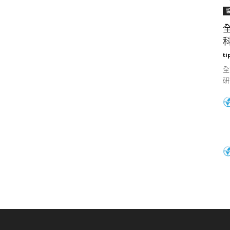
科
ti
全
研