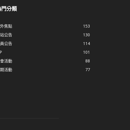
熱門分類
外焦點
153
站公告
130
員公告
114
P
101
會活動
88
期活動
77