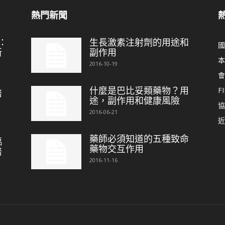
熱門新聞
：
生長激素注射劑的用途和
國
新
副作用
本
2016-10-19
會
什麼是巴比妥類藥物？用
FI
培
途，副作用和健康風險
協
2016-06-21
近
藥師必須知道的五種致命
臨
藥物交互作用
培
2016-11-16