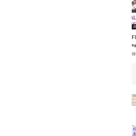
F
F
ti
轉