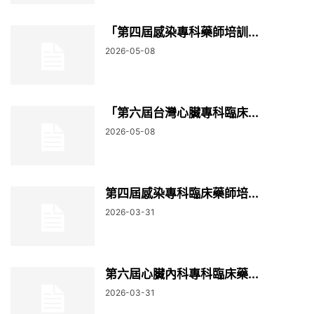
「第四屆感染專科藥師培訓...
2026-05-08
「第六屆台灣心臟專科臨床...
2026-05-08
第四屆感染專科臨床藥師培...
2026-03-31
第六屆心臟內科專科臨床藥...
2026-03-31