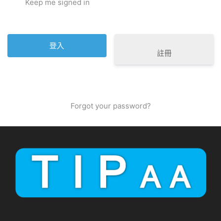
Keep me signed in
註冊
Forgot your password?